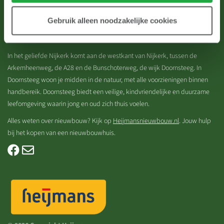
E:
info@vanwijnennijkerk.nl
Gebruik alleen noodzakelijke cookies
Doornsteeg Nijkerk
In het geliefde Nijkerk komt aan de westkant van Nijkerk, tussen de
Arkemheenweg, de A28 en de Bunschoterweg, de wijk Doornsteeg. In
Doornsteeg woon je midden in de natuur, met alle voorzieningen binnen
handbereik. Doornsteeg biedt een veilige, kindvriendelijke en duurzame
leefomgeving waarin jong en oud zich thuis voelen.
Alles weten over nieuwbouw? Kijk op
Heijmansnieuwbouw.nl
. Jouw hulp
bij het kopen van een nieuwbouwhuis.