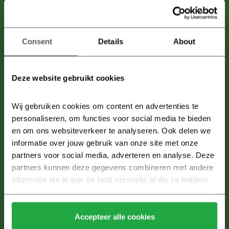
Meer informatie?
Consent
Details
About
Meld je aan voor de nieuwsbrief om als eerste op de hoogte te zijn van
nieuwe ontwikkelingen over Doornsteeg Nijkerk.
Deze website gebruikt cookies
Heijmans Huizen B.V.
E:
info@doornsteeg-nijkerk.nl
Wij gebruiken cookies om content en advertenties te 
personaliseren, om functies voor social media te bieden 
en om ons websiteverkeer te analyseren. Ook delen we 
Verkoop en informatie
informatie over jouw gebruik van onze site met onze 
partners voor social media, adverteren en analyse. Deze 
Midden Nederland Makelaars
partners kunnen deze gegevens combineren met andere 
T:
033 ­ 24 60 601
informatie die je aan ze hebt verstrekt of die ze hebben 
E:
nijkerk@mnm.nl
verzameld op basis van jouw gebruik van hun services.
Klik hier 
voor meer informatie over ons cookiebeleid.
Van Wijnen Makelaardij
Accepteer alle cookies
T:
033 – 245 16 39