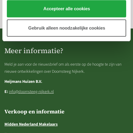
Klik hier 
voor meer informatie over ons cookiebeleid.
Heeft u vragen of opmerkingen over de aangeboden informatie op onze
website of ziet u een fout? Neem dan contact met ons op (zie gegevens
Accepteer alle cookies
contact informatie).
Gebruik alleen noodzakelijke cookies
Meer informatie?
Meld je aan voor de nieuwsbrief om als eerste op de hoogte te zijn van
nieuwe ontwikkelingen over Doornsteeg Nijkerk.
Heijmans Huizen B.V.
E:
info@doornsteeg-nijkerk.nl
Verkoop en informatie
Midden Nederland Makelaars