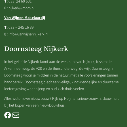
T:
033 ­ 24 60 601
E:
nijkerk@mnm.nl
Van Wijnen Makelaardij
T:
033 – 245 16 39
E:
info@vanwijnennijkerk.nl
Doornsteeg Nijkerk
In het geliefde Nijkerk komt aan de westkant van Nijkerk, tussen de
Arkemheenweg, de A28 en de Bunschoterweg, de wijk Doornsteeg. In
Doornsteeg woon je midden in de natuur, met alle voorzieningen binnen
handbereik. Doornsteeg biedt een veilige, kindvriendelijke en duurzame
leefomgeving waarin jong en oud zich thuis voelen.
Alles weten over nieuwbouw? Kijk op
Heijmansnieuwbouw.nl
. Jouw hulp
bij het kopen van een nieuwbouwhuis.