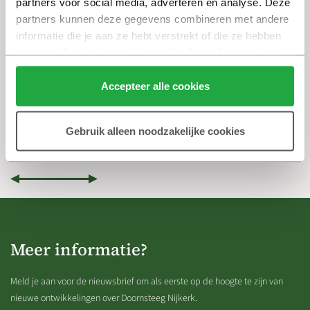
partners voor social media, adverteren en analyse. Deze 
partners kunnen deze gegevens combineren met andere 
informatie die je aan ze hebt verstrekt of die ze hebben 
verzameld op basis van jouw gebruik van hun services.
Klik hier 
voor meer informatie over ons cookiebeleid.
Accepteer alle cookies
FIORE fase 1 is uitverkocht!
23 december 2025
Gebruik alleen noodzakelijke cookies
Meer informatie?
Meld je aan voor de nieuwsbrief om als eerste op de hoogte te zijn van
nieuwe ontwikkelingen over Doornsteeg Nijkerk.