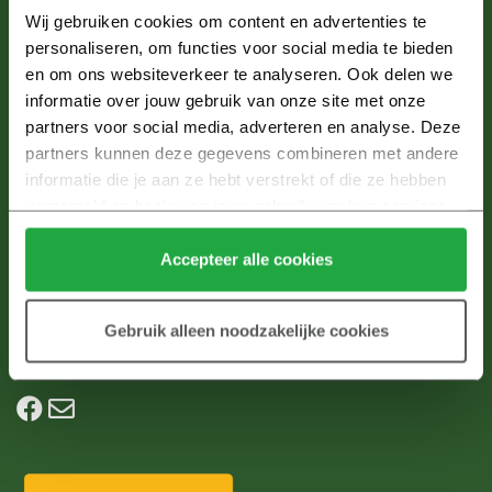
Wij gebruiken cookies om content en advertenties te 
Van Wijnen Makelaardij
personaliseren, om functies voor social media te bieden 
T:
033 – 245 16 39
en om ons websiteverkeer te analyseren. Ook delen we 
E:
info@vanwijnennijkerk.nl
informatie over jouw gebruik van onze site met onze 
partners voor social media, adverteren en analyse. Deze 
Doornsteeg Nijkerk
partners kunnen deze gegevens combineren met andere 
informatie die je aan ze hebt verstrekt of die ze hebben 
In het geliefde Nijkerk komt aan de westkant van Nijkerk, tussen de
verzameld op basis van jouw gebruik van hun services.
Arkemheenweg, de A28 en de Bunschoterweg, de wijk Doornsteeg. In
Klik hier 
voor meer informatie over ons cookiebeleid.
Doornsteeg woon je midden in de natuur, met alle voorzieningen binnen
Accepteer alle cookies
handbereik. Doornsteeg biedt een veilige, kindvriendelijke en duurzame
leefomgeving waarin jong en oud zich thuis voelen.
Gebruik alleen noodzakelijke cookies
Alles weten over nieuwbouw? Kijk op
Heijmansnieuwbouw.nl
. Jouw hulp
bij het kopen van een nieuwbouwhuis.